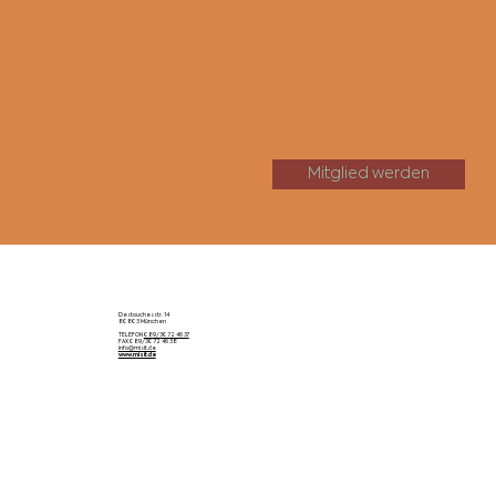
Mitglied werden
Destouchesstr. 14
80803 München
TELEFON
089/30 72 46 37
FAX 089/30 72 46 38
info@misit.de
www.misit.de