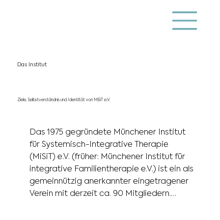
Das Institut
Ziele, Selbstverständnis und Identität von MiSiT e.V.
Das 1975 gegründete Münchener Institut 
für Systemisch-Integrative Therapie 
(MiSiT) e.V. (früher: Münchener Institut für 
integrative Familientherapie e.V.) ist ein als 
gemeinnützig anerkannter eingetragener 
Verein mit derzeit ca. 90 Mitgliedern.

Seine satzungsgemäßen Ziele sind die 
Förderung der systemischen Therapie in 