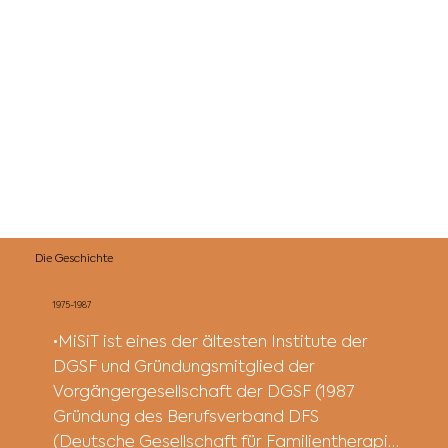
Die Geschichte
1975-1987
•MiSiT ist eines der ältesten Institute der 
DGSF und Gründungsmitglied der 
Vorgängergesellschaft der DGSF (1987 
Gründung des Berufsverband DFS 
(Deutsche Gesellschaft für Familientherapie 