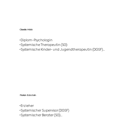
Therapie/Familientherapie, Paarberatung,

•Supervision, Teamentwicklung und Fortbildung
Claudia Mück
•Diplom-Psychologin

•Systemische Therapeutin (SG)

•Systemische Kinder- und Jugendtherapeutin (DGSF)

•Systemische Supervisorin (DGSF)

•Psychoonkologin (DKG)

•Seit 2007 Tätigkeit in der Psychoonkologie; Schwerpunkt: 
Familien mit krebskrankem Elternteil

•Freiberufliche Tätigkeiten als Supervisorin und Dozentin
Florian Eckstein
•Erzieher

•Systemischer Supervisor (DGSF)

•Systemischer Berater (SG)

•Deeskalationstrainer (PAIR)

•Weiterbildungsleitung für Deeskalationstrainer 

•Erlebnispädagoge (ZQ)

•Langjährige Tätigkeit in der Kinderjugendpsychiatrie in 
Leitungsfunktion
