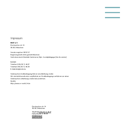
Impressum
MiSiT e. V.
Destouchesstr. 14
80803 München
Vereinsregister: VR 10127
Registergericht:
Amtsgericht München
Vertreten durch:
Dominik Cammerer, Dipl.-Sozialpädagoge (Vorsitzender)
Kontakt
Telefon: 089/30 72 46 37
Telefax: 089/30 72 46 38
E-Mail: info@misit.de
Verbraucherstreitbeilegung/Universalschlichtungsstelle
Wir sind nicht bereit oder verpflichtet, an Streitbeilegungsverfahren vor einer
Verbraucherschlichtungsstelle teilzunehmen.
Quelle:
https://www.e-recht24.de
Destouchesstr. 14
80803 München
TELEFON
089/30 72 46 37
FAX 089/30 72 46 38
info@misit.de
www.misit.de